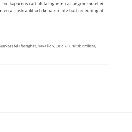
ger om köparens rätt till fastigheten är begränsad eller
eten är inskränkt och köparen inte haft anledning att
märktes
fel i fastighet
,
häva köp
,
juridik
,
juridisk ordlista
,