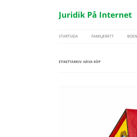
Hoppa
till
innehåll
Juridik På Internet
STARTSIDA
FAMILJERÄTT
BOE
TESTAMENTE
BOS
ETIKETTARKIV:
HÄVA KÖP
ÄKTENSKAP
HYR
SAMBOR
FAS
BARN
UTH
REGISTRERAT PARTNERSK