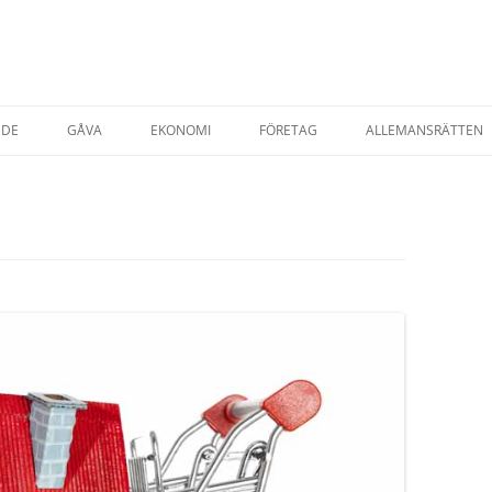
NDE
GÅVA
EKONOMI
FÖRETAG
ALLEMANSRÄTTEN
TADSRÄTT
AVTAL & KÖP
STARTA EGET FÖRETAG
ESRÄTT
FÖRSÄKRINGAR
T EGENDOM
SKATTER
SKATT PRIVATPER
YRNING AV BOSTAD
SKATT FÖRETAG
AP