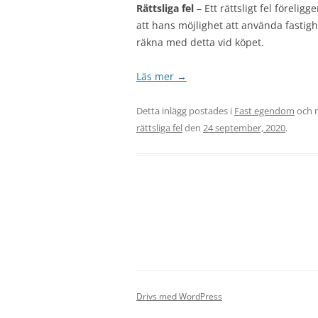
Rättsliga fel
– Ett rättsligt fel förelig
att hans möjlighet att använda fastigh
räkna med detta vid köpet.
Läs mer
→
Detta inlägg postades i
Fast egendom
och 
rättsliga fel
den
24 september, 2020
.
Drivs med WordPress