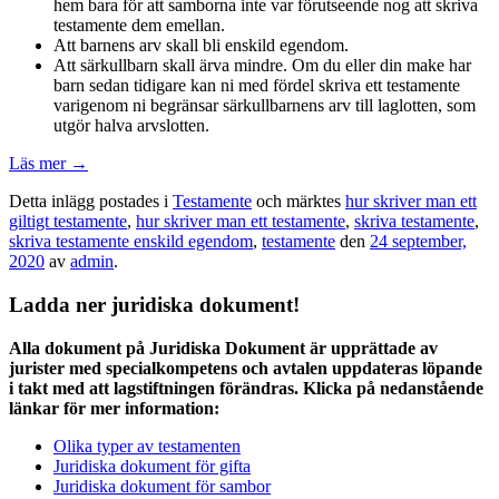
hem bara för att samborna inte var förutseende nog att skriva
testamente dem emellan.
Att barnens arv skall bli enskild egendom.
Att särkullbarn skall ärva mindre. Om du eller din make har
barn sedan tidigare kan ni med fördel skriva ett testamente
varigenom ni begränsar särkullbarnens arv till laglotten, som
utgör halva arvslotten.
Läs mer
→
Detta inlägg postades i
Testamente
och märktes
hur skriver man ett
giltigt testamente
,
hur skriver man ett testamente
,
skriva testamente
,
skriva testamente enskild egendom
,
testamente
den
24 september,
2020
av
admin
.
Ladda ner juridiska dokument!
Alla dokument på Juridiska Dokument är upprättade av
jurister med specialkompetens och avtalen uppdateras löpande
i takt med att lagstiftningen förändras. Klicka på nedanstående
länkar för mer information:
Olika typer av testamenten
Juridiska dokument för gifta
Juridiska dokument för sambor