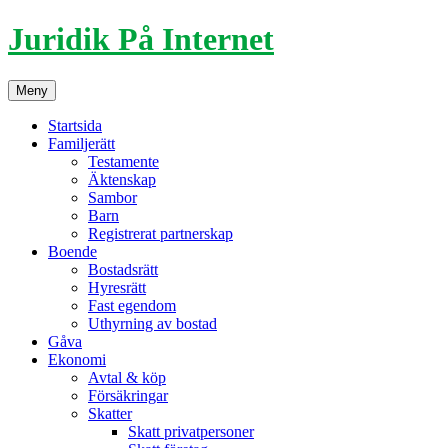
Hoppa
Juridik På Internet
till
innehåll
Meny
Startsida
Familjerätt
Testamente
Äktenskap
Sambor
Barn
Registrerat partnerskap
Boende
Bostadsrätt
Hyresrätt
Fast egendom
Uthyrning av bostad
Gåva
Ekonomi
Avtal & köp
Försäkringar
Skatter
Skatt privatpersoner