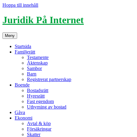
Hoppa till innehåll
Juridik På Internet
Meny
Startsida
Familjerätt
Testamente
Äktenskap
Sambor
Barn
Registrerat partnerskap
Boende
Bostadsrätt
Hyresrätt
Fast egendom
Uthyrning av bostad
Gåva
Ekonomi
Avtal & köp
Försäkringar
Skatter