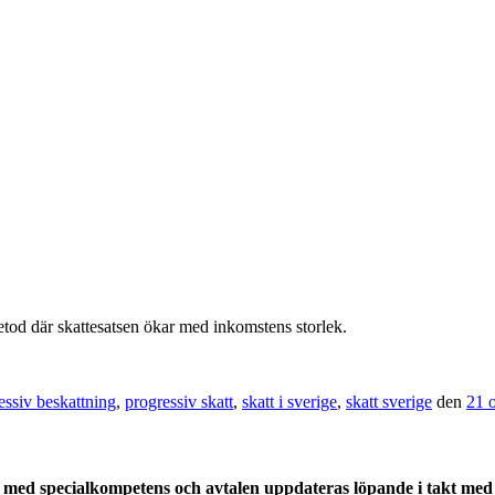
tod där skattesatsen ökar med inkomstens storlek.
essiv beskattning
,
progressiv skatt
,
skatt i sverige
,
skatt sverige
den
21 
med specialkompetens och avtalen uppdateras löpande i takt med a