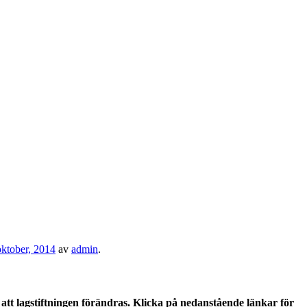
oktober, 2014
av
admin
.
tt lagstiftningen förändras. Klicka på nedanstående länkar för