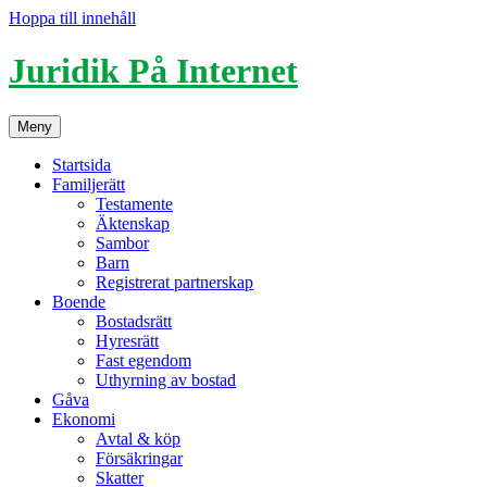
Hoppa till innehåll
Juridik På Internet
Meny
Startsida
Familjerätt
Testamente
Äktenskap
Sambor
Barn
Registrerat partnerskap
Boende
Bostadsrätt
Hyresrätt
Fast egendom
Uthyrning av bostad
Gåva
Ekonomi
Avtal & köp
Försäkringar
Skatter