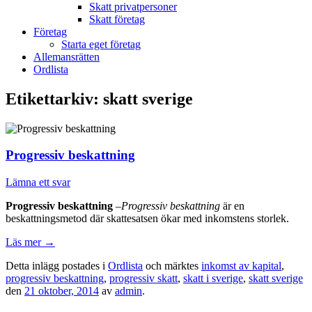
Skatt privatpersoner
Skatt företag
Företag
Starta eget företag
Allemansrätten
Ordlista
Etikettarkiv:
skatt sverige
Progressiv beskattning
Lämna ett svar
Progressiv beskattning
–
Progressiv beskattning
är en
beskattningsmetod där skattesatsen ökar med inkomstens storlek.
Läs mer
→
Detta inlägg postades i
Ordlista
och märktes
inkomst av kapital
,
progressiv beskattning
,
progressiv skatt
,
skatt i sverige
,
skatt sverige
den
21 oktober, 2014
av
admin
.