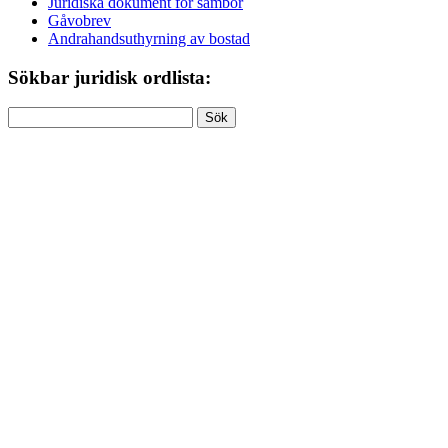
Juridiska dokument för sambor
Gåvobrev
Andrahandsuthyrning av bostad
Sökbar juridisk ordlista:
Sök
efter: