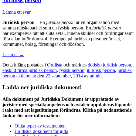
Juridisk person
Lämna ett svar
Juridisk person
– En
juridisk person
är en organisation med
samma rättskapacitet som en fysisk person. En
juridisk person
har exempelvis rätt att sluta avtal, inneha skulder och fordringar samt
föra talan inför domstol. Exempel på juridiska personer är stat,
kommuner, bolag, föreningar och dödsbon.
Läs mer
→
Detta inlägg postades i
Ordlista
och märktes
dödsbo juridisk person
,
enskild firma juridisk person
,
fysisk person
,
juridisk person
,
juridisk
person aktiebolag
den
22 september, 2014
av
admin
.
Ladda ner juridiska dokument!
Alla dokument på Juridiska Dokument är upprättade av
jurister med specialkompetens och avtalen uppdateras löpande
i takt med att lagstiftningen förändras. Klicka på nedanstående
länkar för mer information:
Olika typer av testamenten
Juridiska dokument för gifta