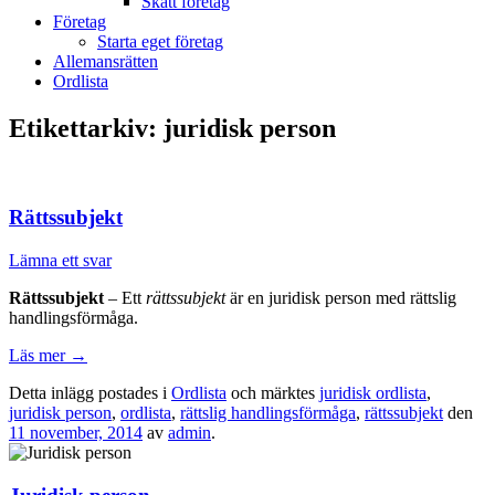
Skatt företag
Företag
Starta eget företag
Allemansrätten
Ordlista
Etikettarkiv:
juridisk person
Rättssubjekt
Lämna ett svar
Rättssubjekt
– Ett
rättssubjekt
är en juridisk person med rättslig
handlingsförmåga.
Läs mer
→
Detta inlägg postades i
Ordlista
och märktes
juridisk ordlista
,
juridisk person
,
ordlista
,
rättslig handlingsförmåga
,
rättssubjekt
den
11 november, 2014
av
admin
.