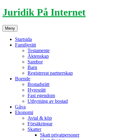
Hoppa
Juridik På Internet
till
innehåll
Meny
Startsida
Familjerätt
Testamente
Äktenskap
Sambor
Barn
Registrerat partnerskap
Boende
Bostadsrätt
Hyresrätt
Fast egendom
Uthyrning av bostad
Gåva
Ekonomi
Avtal & köp
Försäkringar
Skatter
Skatt privatpersoner