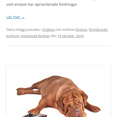
som endast har oprioriterade fordringar.
Läs mer
→
Detta inlägg postades i
Ordlista
och märktes
fordran
,
förmånsrätt
,
konkurs
,
prioriterad fordran
den
19 oktober, 2014
.