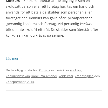
Konkurs
– Konkurs innebär att de tillgångar som en
skuldsatt person eller ett företag har, tas om hand och
används för att betala de skulder som personen eller
företaget har. Konkurs kan gälla både privatpersoner
(personlig konkurs) och företag. Vid personlig
konkurs
blir du inte skuldfri efteråt. De skulder som återstår efter
konkursen kan du krävas på senare.
Läs mer
→
Detta inlägg postades i
Ordlista
och märktes
konkurs
,
konkursansökan
,
konkursauktioner
,
konkurser
,
kronofogden
den
25 september, 2014
.