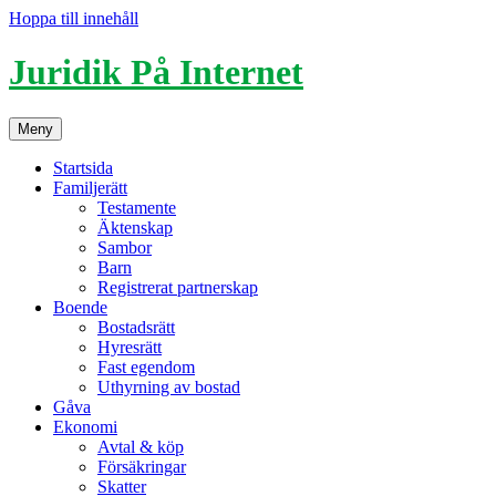
Hoppa till innehåll
Juridik På Internet
Meny
Startsida
Familjerätt
Testamente
Äktenskap
Sambor
Barn
Registrerat partnerskap
Boende
Bostadsrätt
Hyresrätt
Fast egendom
Uthyrning av bostad
Gåva
Ekonomi
Avtal & köp
Försäkringar
Skatter