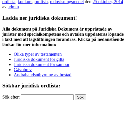
ordlista
,
konkurs
,
ordlista
,
redovisningsmedel
den
25 oktober, 2014
av
admin
.
Ladda ner juridiska dokument!
Alla dokument på Juridiska Dokument är upprättade av
jurister med specialkompetens och avtalen uppdateras löpande
i takt med att lagstiftningen förändras. Klicka på nedanstående
länkar för mer information:
Olika typer av testamenten
Juridiska dokument för gifta
Juridiska dokument för sambor
Gåvobrev
Andrahandsuthyrning av bostad
Sökbar juridisk ordlista:
Sök efter: