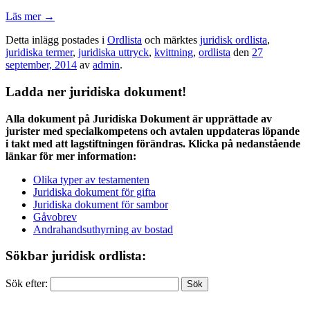
Läs mer
→
Detta inlägg postades i
Ordlista
och märktes
juridisk ordlista
,
juridiska termer
,
juridiska uttryck
,
kvittning
,
ordlista
den
27
september, 2014
av
admin
.
Ladda ner juridiska dokument!
Alla dokument på Juridiska Dokument är upprättade av
jurister med specialkompetens och avtalen uppdateras löpande
i takt med att lagstiftningen förändras. Klicka på nedanstående
länkar för mer information:
Olika typer av testamenten
Juridiska dokument för gifta
Juridiska dokument för sambor
Gåvobrev
Andrahandsuthyrning av bostad
Sökbar juridisk ordlista:
Sök efter: