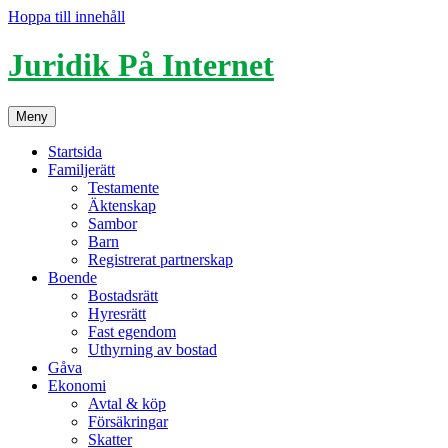
Hoppa till innehåll
Juridik På Internet
Meny
Startsida
Familjerätt
Testamente
Äktenskap
Sambor
Barn
Registrerat partnerskap
Boende
Bostadsrätt
Hyresrätt
Fast egendom
Uthyrning av bostad
Gåva
Ekonomi
Avtal & köp
Försäkringar
Skatter