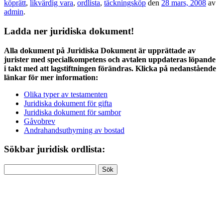
köprätt
,
likvärdig vara
,
ordlista
,
täckningsköp
den
28 mars, 2008
av
admin
.
Ladda ner juridiska dokument!
Alla dokument på Juridiska Dokument är upprättade av
jurister med specialkompetens och avtalen uppdateras löpande
i takt med att lagstiftningen förändras. Klicka på nedanstående
länkar för mer information:
Olika typer av testamenten
Juridiska dokument för gifta
Juridiska dokument för sambor
Gåvobrev
Andrahandsuthyrning av bostad
Sökbar juridisk ordlista:
Sök
efter: