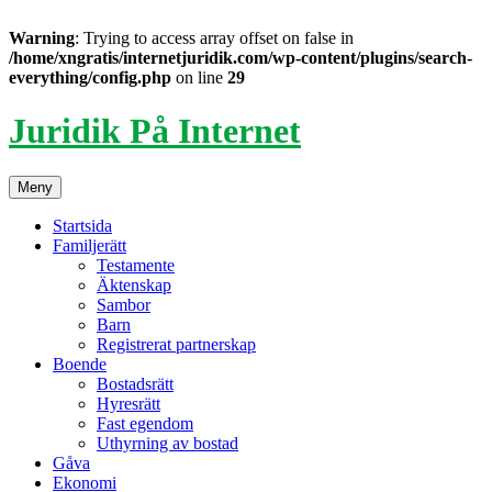
Warning
: Trying to access array offset on false in
/home/xngratis/internetjuridik.com/wp-content/plugins/search-
everything/config.php
on line
29
Hoppa
Juridik På Internet
till
innehåll
Meny
Startsida
Familjerätt
Testamente
Äktenskap
Sambor
Barn
Registrerat partnerskap
Boende
Bostadsrätt
Hyresrätt
Fast egendom
Uthyrning av bostad
Gåva
Ekonomi