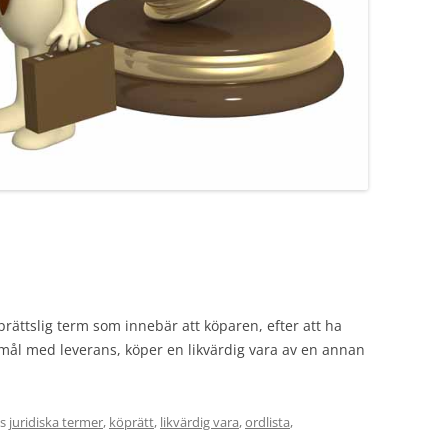
rättslig term som innebär att köparen, efter att ha
öjsmål med leverans, köper en likvärdig vara av en annan
es
juridiska termer
,
köprätt
,
likvärdig vara
,
ordlista
,