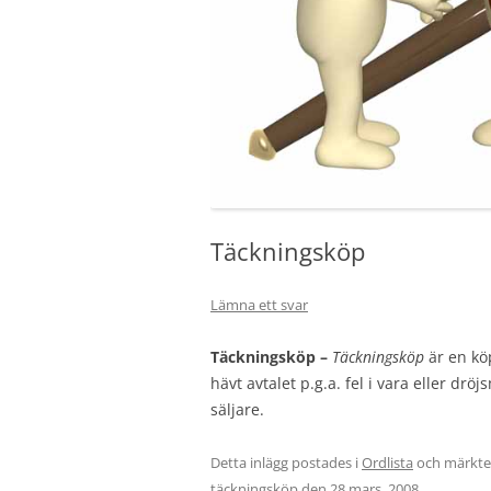
Täckningsköp
Lämna ett svar
Täckningsköp –
Täckningsköp
är en köp
hävt avtalet p.g.a. fel i vara eller dr
säljare.
Detta inlägg postades i
Ordlista
och märkt
täckningsköp
den
28 mars, 2008
.