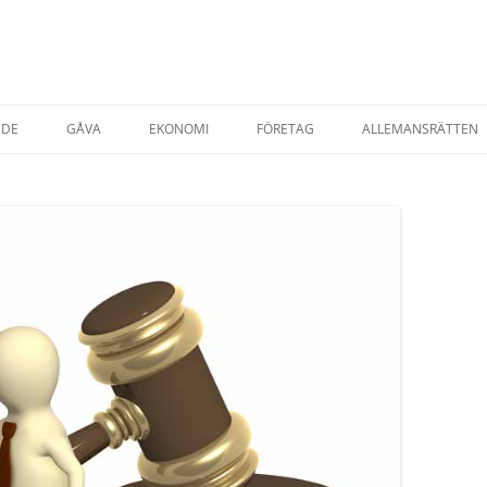
NDE
GÅVA
EKONOMI
FÖRETAG
ALLEMANSRÄTTEN
TADSRÄTT
AVTAL & KÖP
STARTA EGET FÖRETAG
ESRÄTT
FÖRSÄKRINGAR
T EGENDOM
SKATTER
SKATT PRIVATPER
YRNING AV BOSTAD
SKATT FÖRETAG
AP