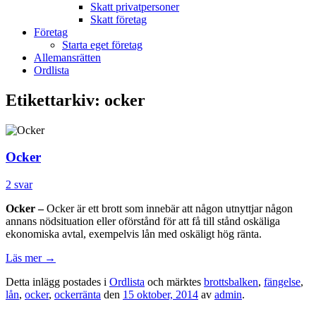
Skatt privatpersoner
Skatt företag
Företag
Starta eget företag
Allemansrätten
Ordlista
Etikettarkiv:
ocker
Ocker
2 svar
Ocker –
Ocker är ett brott som innebär att någon utnyttjar någon
annans nödsituation eller oförstånd för att få till stånd oskäliga
ekonomiska avtal, exempelvis lån med oskäligt hög ränta.
Läs mer
→
Detta inlägg postades i
Ordlista
och märktes
brottsbalken
,
fängelse
,
lån
,
ocker
,
ockerränta
den
15 oktober, 2014
av
admin
.