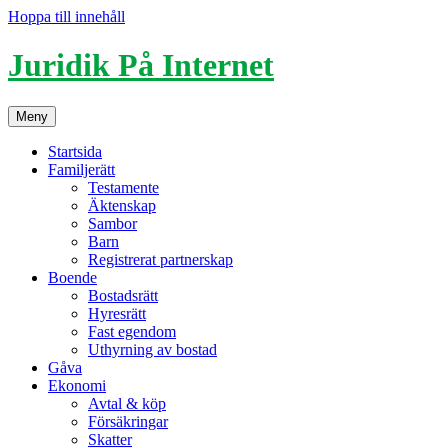
Hoppa till innehåll
Juridik På Internet
Meny
Startsida
Familjerätt
Testamente
Äktenskap
Sambor
Barn
Registrerat partnerskap
Boende
Bostadsrätt
Hyresrätt
Fast egendom
Uthyrning av bostad
Gåva
Ekonomi
Avtal & köp
Försäkringar
Skatter