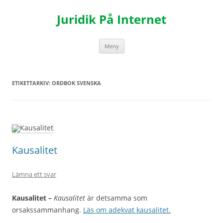
Hoppa
till
Juridik På Internet
innehåll
Meny
ETIKETTARKIV:
ORDBOK SVENSKA
Kausalitet
Lämna ett svar
Kausalitet
–
Kausalitet
är detsamma som
orsakssammanhang.
Läs om adekvat kausalitet.