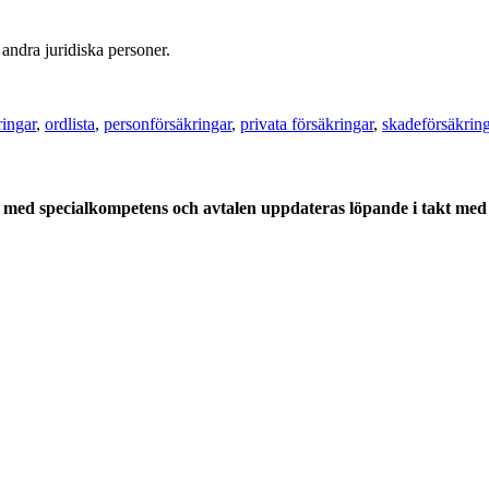
ndra juridiska personer.
ringar
,
ordlista
,
personförsäkringar
,
privata försäkringar
,
skadeförsäkrin
med specialkompetens och avtalen uppdateras löpande i takt med a