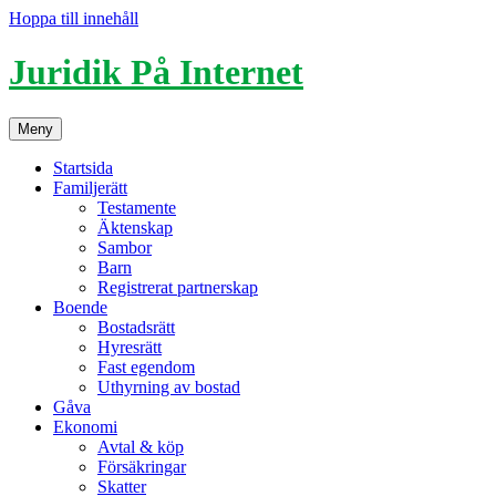
Hoppa till innehåll
Juridik På Internet
Meny
Startsida
Familjerätt
Testamente
Äktenskap
Sambor
Barn
Registrerat partnerskap
Boende
Bostadsrätt
Hyresrätt
Fast egendom
Uthyrning av bostad
Gåva
Ekonomi
Avtal & köp
Försäkringar
Skatter