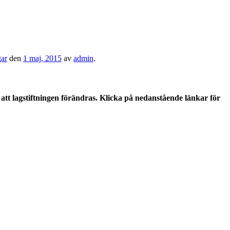
gar
den
1 maj, 2015
av
admin
.
tt lagstiftningen förändras. Klicka på nedanstående länkar för