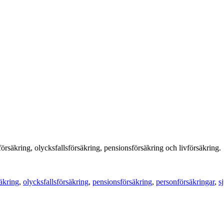
försäkring, olycksfallsförsäkring, pensionsförsäkring och livförsäkring.
säkring
,
olycksfallsförsäkring
,
pensionsförsäkring
,
personförsäkringar
,
s