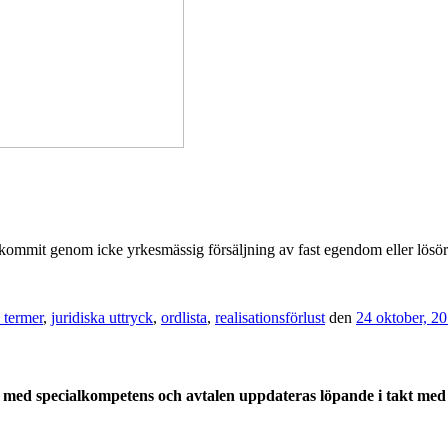
kommit genom icke yrkesmässig försäljning av fast egendom eller lösör
a termer
,
juridiska uttryck
,
ordlista
,
realisationsförlust
den
24 oktober, 2
med specialkompetens och avtalen uppdateras löpande i takt med a