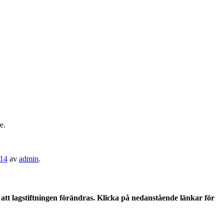
e.
014
av
admin
.
tt lagstiftningen förändras. Klicka på nedanstående länkar för