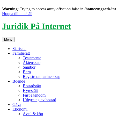
Warning
: Trying to access array offset on false in
/home/xngratis/in
Hoppa till innehåll
Juridik På Internet
Meny
Startsida
Familjerätt
Testamente
Äktenskap
Sambor
Barn
Registrerat partnerskap
Boende
Bostadsrätt
Hyresrätt
Fast egendom
Uthyrning av bostad
Gåva
Ekonomi
Avtal & köp