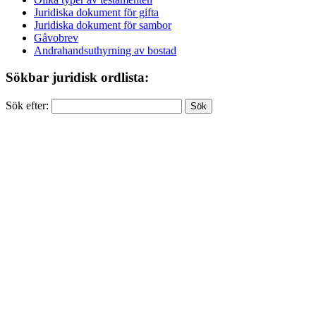
Juridiska dokument för gifta
Juridiska dokument för sambor
Gåvobrev
Andrahandsuthyrning av bostad
Sökbar juridisk ordlista:
Sök efter: