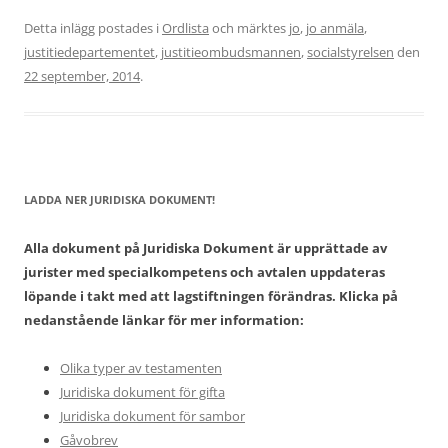
Detta inlägg postades i
Ordlista
och märktes
jo
,
jo anmäla
,
justitiedepartementet
,
justitieombudsmannen
,
socialstyrelsen
den
22 september, 2014
.
LADDA NER JURIDISKA DOKUMENT!
Alla dokument på Juridiska Dokument är upprättade av
jurister med specialkompetens och avtalen uppdateras
löpande i takt med att lagstiftningen förändras. Klicka på
nedanstående länkar för mer information:
Olika typer av testamenten
Juridiska dokument för gifta
Juridiska dokument för sambor
Gåvobrev