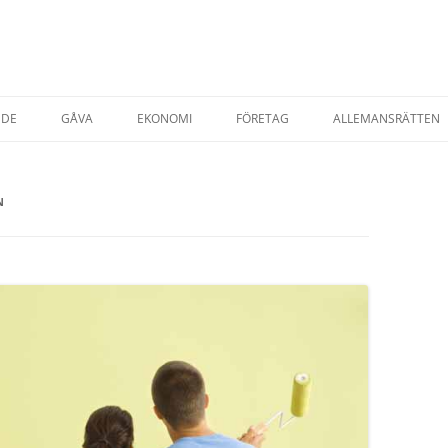
NDE
GÅVA
EKONOMI
FÖRETAG
ALLEMANSRÄTTEN
TADSRÄTT
AVTAL & KÖP
STARTA EGET FÖRETAG
N
ESRÄTT
FÖRSÄKRINGAR
T EGENDOM
SKATTER
SKATT PRIVATPER
YRNING AV BOSTAD
SKATT FÖRETAG
AP