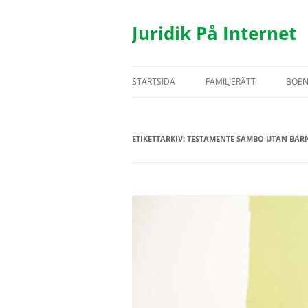
Hoppa
till
innehåll
Juridik På Internet
STARTSIDA
FAMILJERÄTT
BOE
TESTAMENTE
BOS
ETIKETTARKIV:
TESTAMENTE SAMBO UTAN BAR
ÄKTENSKAP
HYR
SAMBOR
FAS
BARN
UTH
REGISTRERAT PARTNERSK