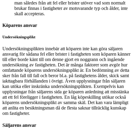
man således från att fel eller brister utöver vad som normalt
brukar finnas i fastigheter av motsvarande typ och ålder, inte
skall accepteras.
Köparens ansvar
Undersökningsplikt
Undersökningsplikten innebär att köparen inte kan göra säljaren
ansvarig för sådana fel eller brister i fastigheten som köparen känner
till eller borde känt till om denne gjort en noggrann och ingående
undersökning av fastigheten. Det är många faktorer som avgör hur
omfattande köparens undersökningsplikt är. En bedömning av detta
sker från fall till fall och beror bl.a. på fastighetens ålder, skick samt
iakttagbara förhållanden i övrigt. Även upplysningar från säljaren
kan utöka eller inskränka undersökningsplikten. Exempelvis kan
upplysningar från säljarens sida ge köparen anledning att misstänka
att ett fel föreligger i fastigheten. En låg köpeskilling utökar också
köparens undersökningsplikt av samma skäl. Det kan vara lämpligt
att anlita en besiktningsman då de flesta saknar tillräcklig kunskap
om fastigheter.
Säljarens ansvar