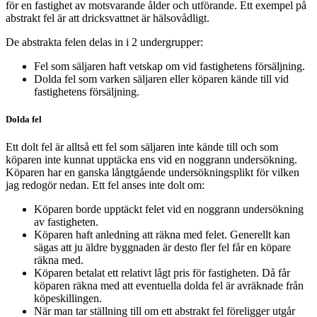
för en fastighet av motsvarande ålder och utförande. Ett exempel på
abstrakt fel är att dricksvattnet är hälsovådligt.
De abstrakta felen delas in i 2 undergrupper:
Fel som säljaren haft vetskap om vid fastighetens försäljning.
Dolda fel som varken säljaren eller köparen kände till vid
fastighetens försäljning.
Dolda fel
Ett dolt fel är alltså ett fel som säljaren inte kände till och som
köparen inte kunnat upptäcka ens vid en noggrann undersökning.
Köparen har en ganska långtgående undersökningsplikt för vilken
jag redogör nedan. Ett fel anses inte dolt om:
Köparen borde upptäckt felet vid en noggrann undersökning
av fastigheten.
Köparen haft anledning att räkna med felet. Generellt kan
sägas att ju äldre byggnaden är desto fler fel får en köpare
räkna med.
Köparen betalat ett relativt lågt pris för fastigheten. Då får
köparen räkna med att eventuella dolda fel är avräknade från
köpeskillingen.
När man tar ställning till om ett abstrakt fel föreligger utgår