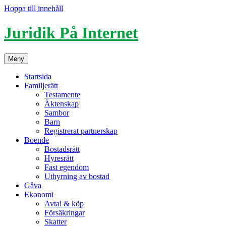
Hoppa till innehåll
Juridik På Internet
Meny
Startsida
Familjerätt
Testamente
Äktenskap
Sambor
Barn
Registrerat partnerskap
Boende
Bostadsrätt
Hyresrätt
Fast egendom
Uthyrning av bostad
Gåva
Ekonomi
Avtal & köp
Försäkringar
Skatter