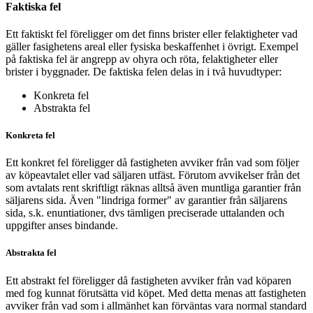
Faktiska fel
Ett faktiskt fel föreligger om det finns brister eller felaktigheter vad
gäller fasighetens areal eller fysiska beskaffenhet i övrigt. Exempel
på faktiska fel är angrepp av ohyra och röta, felaktigheter eller
brister i byggnader. De faktiska felen delas in i två huvudtyper:
Konkreta fel
Abstrakta fel
Konkreta fel
Ett konkret fel föreligger då fastigheten avviker från vad som följer
av köpeavtalet eller vad säljaren utfäst. Förutom avvikelser från det
som avtalats rent skriftligt räknas alltså även muntliga garantier från
säljarens sida. Även "lindriga former" av garantier från säljarens
sida, s.k. enuntiationer, dvs tämligen preciserade uttalanden och
uppgifter anses bindande.
Abstrakta fel
Ett abstrakt fel föreligger då fastigheten avviker från vad köparen
med fog kunnat förutsätta vid köpet. Med detta menas att fastigheten
avviker från vad som i allmänhet kan förväntas vara normal standard