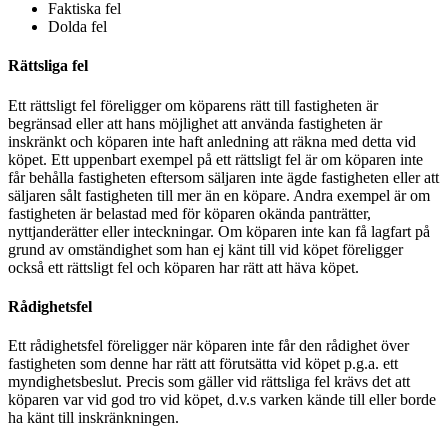
Faktiska fel
Dolda fel
Rättsliga fel
Ett rättsligt fel föreligger om köparens rätt till fastigheten är
begränsad eller att hans möjlighet att använda fastigheten är
inskränkt och köparen inte haft anledning att räkna med detta vid
köpet. Ett uppenbart exempel på ett rättsligt fel är om köparen inte
får behålla fastigheten eftersom säljaren inte ägde fastigheten eller att
säljaren sålt fastigheten till mer än en köpare. Andra exempel är om
fastigheten är belastad med för köparen okända panträtter,
nyttjanderätter eller inteckningar. Om köparen inte kan få lagfart på
grund av omständighet som han ej känt till vid köpet föreligger
också ett rättsligt fel och köparen har rätt att häva köpet.
Rådighetsfel
Ett rådighetsfel föreligger när köparen inte får den rådighet över
fastigheten som denne har rätt att förutsätta vid köpet p.g.a. ett
myndighetsbeslut. Precis som gäller vid rättsliga fel krävs det att
köparen var vid god tro vid köpet, d.v.s varken kände till eller borde
ha känt till inskränkningen.