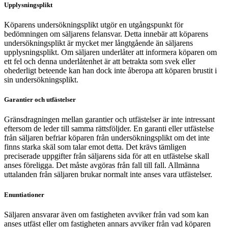
Upplysningsplikt
Köparens undersökningsplikt utgör en utgångspunkt för
bedömningen om säljarens felansvar. Detta innebär att köparens
undersökningsplikt är mycket mer långtgående än säljarens
upplysningsplikt. Om säljaren underlåter att informera köparen om
ett fel och denna underlåtenhet är att betrakta som svek eller
ohederligt beteende kan han dock inte åberopa att köparen brustit i
sin undersökningsplikt.
Garantier och utfästelser
Gränsdragningen mellan garantier och utfästelser är inte intressant
eftersom de leder till samma rättsföljder. En garanti eller utfästelse
från säljaren befriar köparen från undersökningsplikt om det inte
finns starka skäl som talar emot detta. Det krävs tämligen
preciserade uppgifter från säljarens sida för att en utfästelse skall
anses föreligga. Det måste avgöras från fall till fall. Allmänna
uttalanden från säljaren brukar normalt inte anses vara utfästelser.
Enuntiationer
Säljaren ansvarar även om fastigheten avviker från vad som kan
anses utfäst eller om fastigheten annars avviker från vad köparen