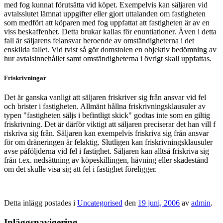
med fog kunnat förutsätta vid köpet. Exempelvis kan säljaren vid
avtalsslutet lämnat uppgifter eller gjort uttalanden om fastigheten
som medfört att köparen med fog uppfattat att fastigheten är av en
viss beskaffenhet. Detta brukar kallas för enuntiationer. Även i detta
fall är säljarens felansvar beroende av omständigheterna i det
enskilda fallet. Vid tvist så gör domstolen en objektiv bedömning av
hur avtalsinnehållet samt omständigheterna i övrigt skall uppfattas.
Friskrivningar
Det är ganska vanligt att säljaren friskriver sig från ansvar vid fel
och brister i fastigheten. Allmänt hållna friskrivningsklausuler av
typen "fastigheten säljs i befintligt skick" godtas inte som en giltig
friskrivning. Det är därför viktigt att säljaren preciserar det han vill f
riskriva sig från. Säljaren kan exempelvis friskriva sig från ansvar
för om dräneringen är felaktig. Slutligen kan friskrivningsklausuler
avse påföljderna vid fel i fastighet. Säljaren kan alltså friskriva sig
från t.ex. nedsättning av köpeskillingen, hävning eller skadestånd
om det skulle visa sig att fel i fastighet föreligger.
Detta inlägg postades i
Uncategorised
den
19 juni, 2006
av
admin
.
Inläggsnavigering