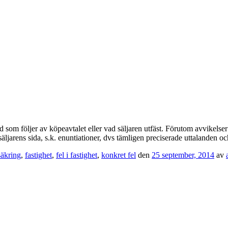
d som följer av köpeavtalet eller vad säljaren utfäst. Förutom avvikelser 
 säljarens sida, s.k. enuntiationer, dvs tämligen preciserade uttalanden o
säkring
,
fastighet
,
fel i fastighet
,
konkret fel
den
25 september, 2014
av