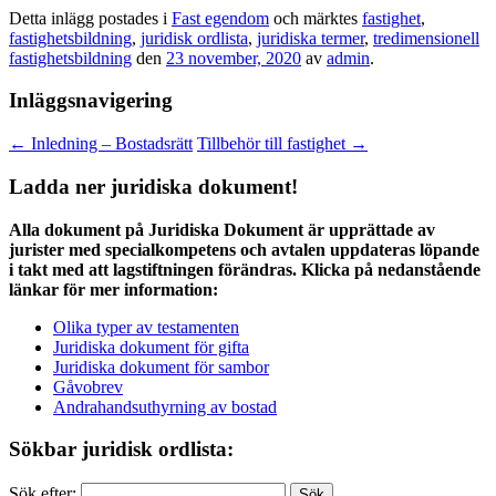
Detta inlägg postades i
Fast egendom
och märktes
fastighet
,
fastighetsbildning
,
juridisk ordlista
,
juridiska termer
,
tredimensionell
fastighetsbildning
den
23 november, 2020
av
admin
.
Inläggsnavigering
←
Inledning – Bostadsrätt
Tillbehör till fastighet
→
Ladda ner juridiska dokument!
Alla dokument på Juridiska Dokument är upprättade av
jurister med specialkompetens och avtalen uppdateras löpande
i takt med att lagstiftningen förändras. Klicka på nedanstående
länkar för mer information:
Olika typer av testamenten
Juridiska dokument för gifta
Juridiska dokument för sambor
Gåvobrev
Andrahandsuthyrning av bostad
Sökbar juridisk ordlista:
Sök efter: