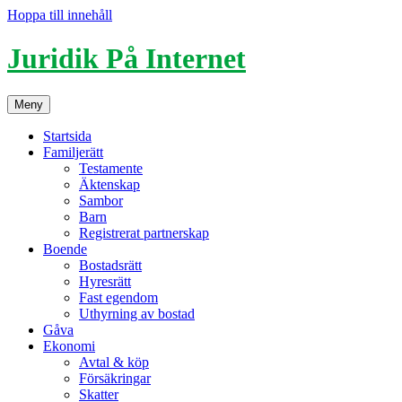
Hoppa till innehåll
Juridik På Internet
Meny
Startsida
Familjerätt
Testamente
Äktenskap
Sambor
Barn
Registrerat partnerskap
Boende
Bostadsrätt
Hyresrätt
Fast egendom
Uthyrning av bostad
Gåva
Ekonomi
Avtal & köp
Försäkringar
Skatter