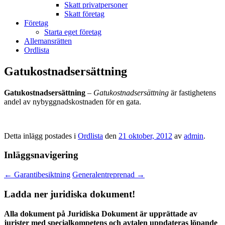
Skatt privatpersoner
Skatt företag
Företag
Starta eget företag
Allemansrätten
Ordlista
Gatukostnadsersättning
Gatukostnadsersättning
–
Gatukostnadsersättning
är fastighetens
andel av nybyggnadskostnaden för en gata.
Detta inlägg postades i
Ordlista
den
21 oktober, 2012
av
admin
.
Inläggsnavigering
←
Garantibesiktning
Generalentreprenad
→
Ladda ner juridiska dokument!
Alla dokument på Juridiska Dokument är upprättade av
jurister med specialkompetens och avtalen uppdateras löpande