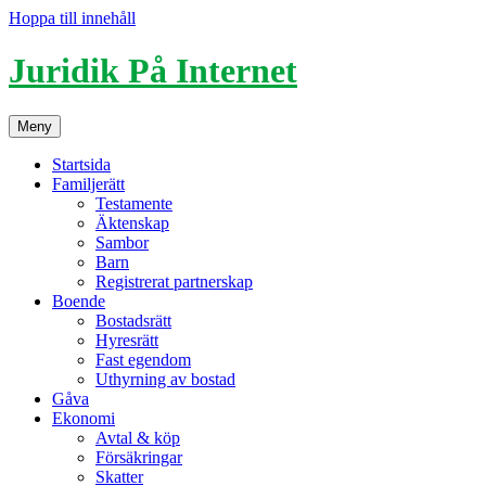
Hoppa till innehåll
Juridik På Internet
Meny
Startsida
Familjerätt
Testamente
Äktenskap
Sambor
Barn
Registrerat partnerskap
Boende
Bostadsrätt
Hyresrätt
Fast egendom
Uthyrning av bostad
Gåva
Ekonomi
Avtal & köp
Försäkringar
Skatter