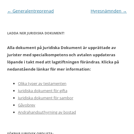
Inläggsnavigering
←
Generalentreprenad
Hyresnämnden
→
LADDA NER JURIDISKA DOKUMENT!
Alla dokument på Juridiska Dokument är upprättade av
jurister med specialkompetens och avtalen uppdateras
löpande i takt med att lagstiftningen förändras. Klicka på
nedanstående länkar för mer information:
Olika typer av testamenten
Juridiska dokument för gifta
Juridiska dokument för sambor
Gåvobrev
Andrahandsuthyrning av bostad
SÖKBAR JURIDISK ORDLISTA: