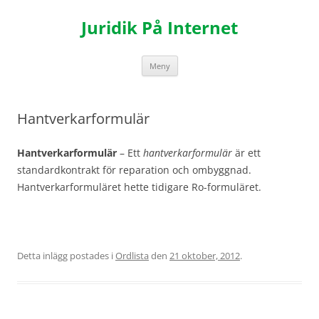
Hoppa
till
Juridik På Internet
innehåll
Meny
Hantverkarformulär
Hantverkarformulär
– Ett
hantverkarformulär
är ett
standardkontrakt för reparation och ombyggnad.
Hantverkarformuläret hette tidigare Ro-formuläret.
Detta inlägg postades i
Ordlista
den
21 oktober, 2012
.