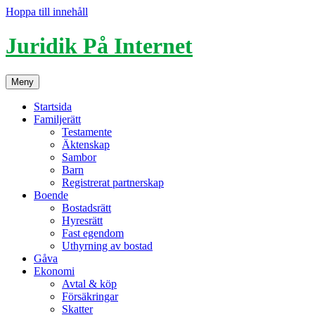
Hoppa till innehåll
Juridik På Internet
Meny
Startsida
Familjerätt
Testamente
Äktenskap
Sambor
Barn
Registrerat partnerskap
Boende
Bostadsrätt
Hyresrätt
Fast egendom
Uthyrning av bostad
Gåva
Ekonomi
Avtal & köp
Försäkringar
Skatter