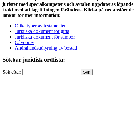
jurister med specialkompetens och avtalen uppdateras löpande
i takt med att lagstiftningen förändras. Klicka på nedanstående
länkar för mer information:
Olika typer av testamenten
Juridiska dokument för gifta
Juridiska dokument för sambor
Gåvobrev
Andrahandsuthyrning av bostad
Sökbar juridisk ordlista:
Sök efter: