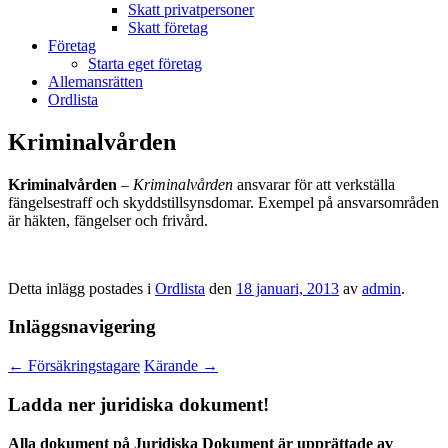
Skatt privatpersoner
Skatt företag
Företag
Starta eget företag
Allemansrätten
Ordlista
Kriminalvården
Kriminalvården
–
Kriminalvården
ansvarar för att verkställa
fängelsestraff och skyddstillsynsdomar. Exempel på ansvarsområden
är häkten, fängelser och frivård.
Detta inlägg postades i
Ordlista
den
18 januari, 2013
av
admin
.
Inläggsnavigering
←
Försäkringstagare
Kärande
→
Ladda ner juridiska dokument!
Alla dokument på Juridiska Dokument är upprättade av