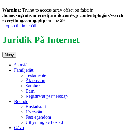
Warning
: Trying to access array offset on false in
/home/xngratis/internetjuridik.com/wp-content/plugins/search-
everything/config.php
on line
29
Hoppa till innehåll
Juridik På Internet
Meny
Startsida
Familjerätt
Testamente
Äktenskap
Sambor
Barn
Registrerat partnerskap
Boende
Bostadsrätt
Hyresrätt
Fast egendom
Uthyrning av bostad
Gåva