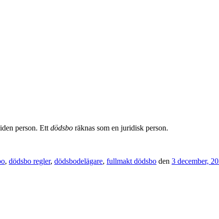
liden person. Ett
dödsbo
räknas som en juridisk person.
bo
,
dödsbo regler
,
dödsbodelägare
,
fullmakt dödsbo
den
3 december, 2