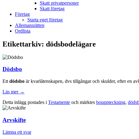
Skatt privatpersoner
Skatt företag
Företag
Starta eget företag
Allemansrätten
Ordlista
Etikettarkiv:
dödsbodelägare
Dödsbo
Ett
dödsbo
är kvarlåtenskapen, dvs tillgångar och skulder, efter en av
Läs mer
→
Detta inlägg postades i
Testamente
och märktes
bouppteckning
,
döds
Arvskifte
Lämna ett svar