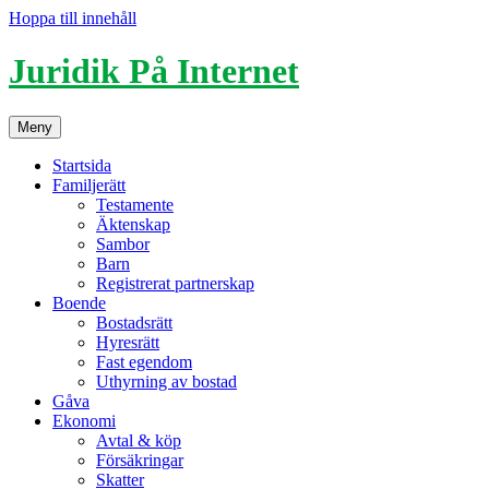
Hoppa till innehåll
Juridik På Internet
Meny
Startsida
Familjerätt
Testamente
Äktenskap
Sambor
Barn
Registrerat partnerskap
Boende
Bostadsrätt
Hyresrätt
Fast egendom
Uthyrning av bostad
Gåva
Ekonomi
Avtal & köp
Försäkringar
Skatter