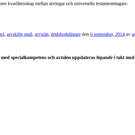
nes kvarlåtenskap mellan arvingar och universella testamentstagare.
pel
,
arvskifte mall
,
arvsrätt
,
dödsbodelägare
den
6 september, 2014
av
a
med specialkompetens och avtalen uppdateras löpande i takt med a