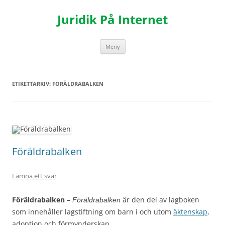
Hoppa
till
Juridik På Internet
innehåll
Meny
ETIKETTARKIV:
FÖRÄLDRABALKEN
Föräldrabalken
Lämna ett svar
Föräldrabalken –
är den del av lagboken
Föräldrabalken
som innehåller lagstiftning om barn i och utom
äktenskap
,
adoption och förmynderskap.