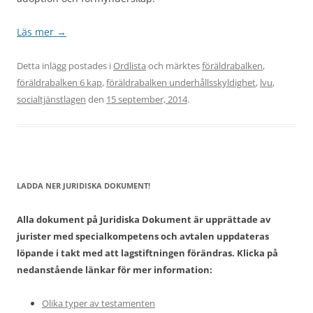
Läs mer
→
Detta inlägg postades i
Ordlista
och märktes
föräldrabalken
,
föräldrabalken 6 kap
,
föräldrabalken underhållsskyldighet
,
lvu
,
socialtjänstlagen
den
15 september, 2014
.
LADDA NER JURIDISKA DOKUMENT!
Alla dokument på Juridiska Dokument är upprättade av
jurister med specialkompetens och avtalen uppdateras
löpande i takt med att lagstiftningen förändras. Klicka på
nedanstående länkar för mer information:
Olika typer av testamenten