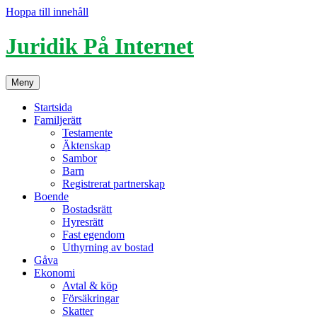
Hoppa till innehåll
Juridik På Internet
Meny
Startsida
Familjerätt
Testamente
Äktenskap
Sambor
Barn
Registrerat partnerskap
Boende
Bostadsrätt
Hyresrätt
Fast egendom
Uthyrning av bostad
Gåva
Ekonomi
Avtal & köp
Försäkringar
Skatter