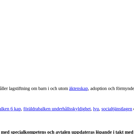
ller lagstiftning om barn i och utom
äktenskap
, adoption och förmynde
alken 6 kap
,
föräldrabalken underhållsskyldighet
,
lvu
,
socialtjänstlagen
med specialkompetens och avtalen uppdateras löpande i takt med a