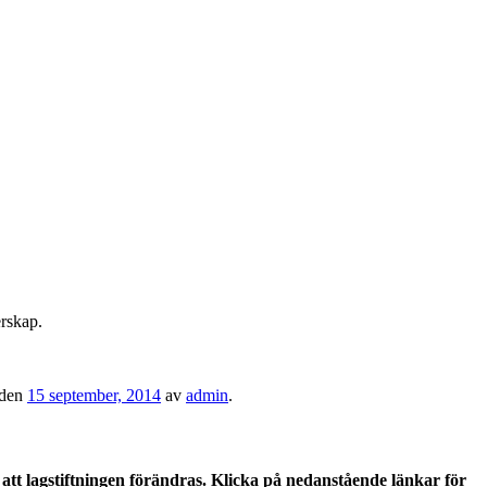
rskap.
den
15 september, 2014
av
admin
.
tt lagstiftningen förändras. Klicka på nedanstående länkar för