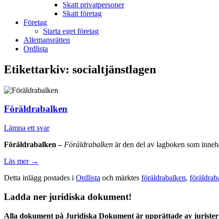
Skatt privatpersoner
Skatt företag
Företag
Starta eget företag
Allemansrätten
Ordlista
Etikettarkiv:
socialtjänstlagen
Föräldrabalken
Lämna ett svar
Föräldrabalken –
Föräldrabalken
är den del av lagboken som innehå
Läs mer
→
Detta inlägg postades i
Ordlista
och märktes
föräldrabalken
,
föräldrab
Ladda ner juridiska dokument!
Alla dokument på Juridiska Dokument är upprättade av jurister 