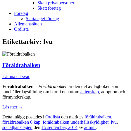
Skatt privatpersoner
Skatt företag
Företag
Starta eget företag
Allemansrätten
Ordlista
Etikettarkiv:
lvu
Föräldrabalken
Lämna ett svar
Föräldrabalken –
Föräldrabalken
är den del av lagboken som
innehåller lagstiftning om barn i och utom
äktenskap
, adoption och
förmynderskap.
Läs mer
→
Detta inlägg postades i
Ordlista
och märktes
föräldrabalken
,
föräldrabalken 6 kap
,
föräldrabalken underhållsskyldighet
,
lvu
,
socialtjänstlagen
den
15 september, 2014
av
admin
.