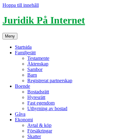
Hoppa till innehåll
Juridik På Internet
Meny
Startsida
Familjerätt
Testamente
Äktenskap
Sambor
Barn
Registrerat partnerskap
Boende
Bostadsrätt
Hyresrätt
Fast egendom
Uthyrning av bostad
Gåva
Ekonomi
Avtal & köp
Försäkringar
Skatter