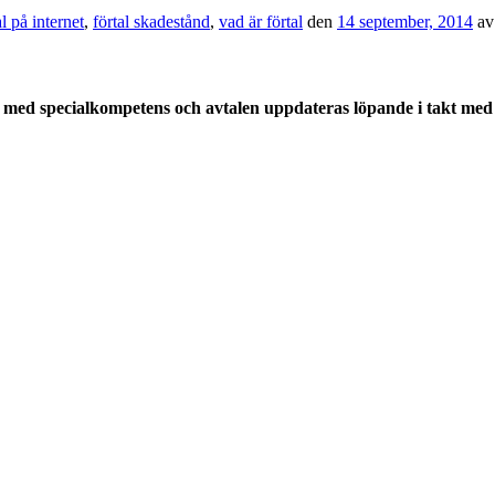
al på internet
,
förtal skadestånd
,
vad är förtal
den
14 september, 2014
a
med specialkompetens och avtalen uppdateras löpande i takt med a