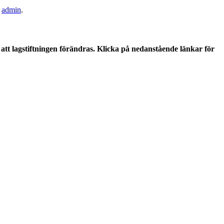
v
admin
.
tt lagstiftningen förändras. Klicka på nedanstående länkar för