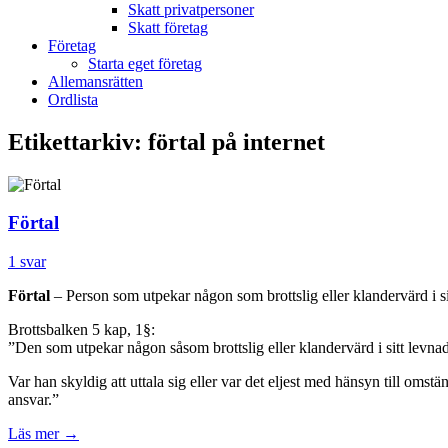
Skatt privatpersoner
Skatt företag
Företag
Starta eget företag
Allemansrätten
Ordlista
Etikettarkiv:
förtal på internet
Förtal
1 svar
Förtal
– Person som utpekar någon som brottslig eller klandervärd i sitt
Brottsbalken 5 kap, 1§:
”Den som utpekar någon såsom brottslig eller klandervärd i sitt levnad
Var han skyldig att uttala sig eller var det eljest med hänsyn till omstä
ansvar.”
Läs mer
→