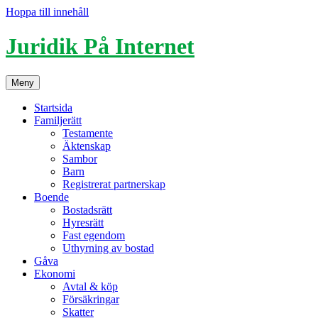
Hoppa till innehåll
Juridik På Internet
Meny
Startsida
Familjerätt
Testamente
Äktenskap
Sambor
Barn
Registrerat partnerskap
Boende
Bostadsrätt
Hyresrätt
Fast egendom
Uthyrning av bostad
Gåva
Ekonomi
Avtal & köp
Försäkringar
Skatter