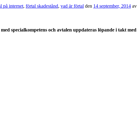
al på internet
,
förtal skadestånd
,
vad är förtal
den
14 september, 2014
a
med specialkompetens och avtalen uppdateras löpande i takt med a