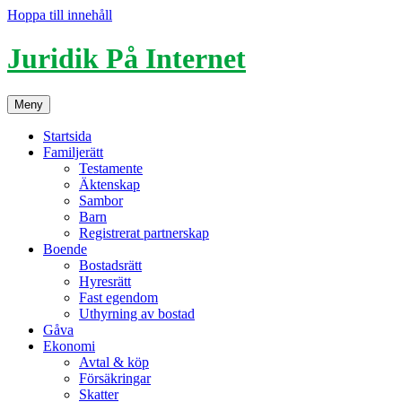
Hoppa till innehåll
Juridik På Internet
Meny
Startsida
Familjerätt
Testamente
Äktenskap
Sambor
Barn
Registrerat partnerskap
Boende
Bostadsrätt
Hyresrätt
Fast egendom
Uthyrning av bostad
Gåva
Ekonomi
Avtal & köp
Försäkringar
Skatter