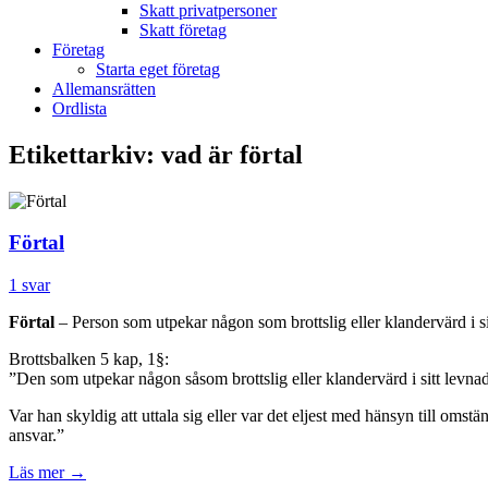
Skatt privatpersoner
Skatt företag
Företag
Starta eget företag
Allemansrätten
Ordlista
Etikettarkiv:
vad är förtal
Förtal
1 svar
Förtal
– Person som utpekar någon som brottslig eller klandervärd i sitt
Brottsbalken 5 kap, 1§:
”Den som utpekar någon såsom brottslig eller klandervärd i sitt levnad
Var han skyldig att uttala sig eller var det eljest med hänsyn till omstä
ansvar.”
Läs mer
→