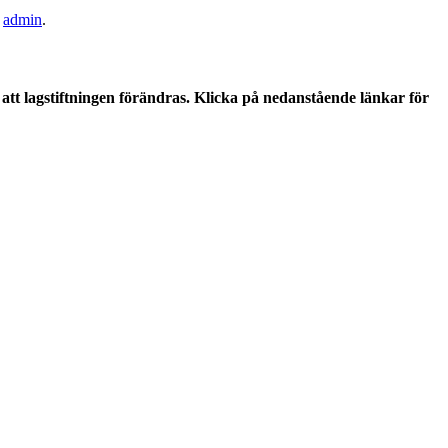
v
admin
.
tt lagstiftningen förändras. Klicka på nedanstående länkar för