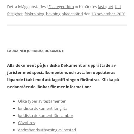
Detta inlägg postades i
Fast egendom
och märktes
fastighet
,
fel i
fastighet
,
friskrivning
,
hävning
,
skadestånd
den
13 november, 2020
.
LADDA NER JURIDISKA DOKUMENT!
Alla dokument på Juridiska Dokument är upprättade av
jurister med specialkompetens och avtalen uppdateras
löpande i takt med att lagstiftningen förändras. Klicka på
nedanstående länkar för mer information:
Olika typer av testamenten
Juridiska dokument för gifta
Juridiska dokument för sambor
Gåvobrev
Andrahandsuthyrning av bostad