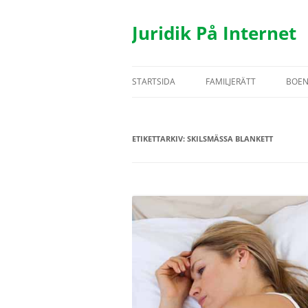
Hoppa
till
innehåll
Juridik På Internet
STARTSIDA
FAMILJERÄTT
BOE
TESTAMENTE
BOS
ETIKETTARKIV:
SKILSMÄSSA BLANKETT
ÄKTENSKAP
HYR
SAMBOR
FAS
BARN
UTH
REGISTRERAT PARTNERSK