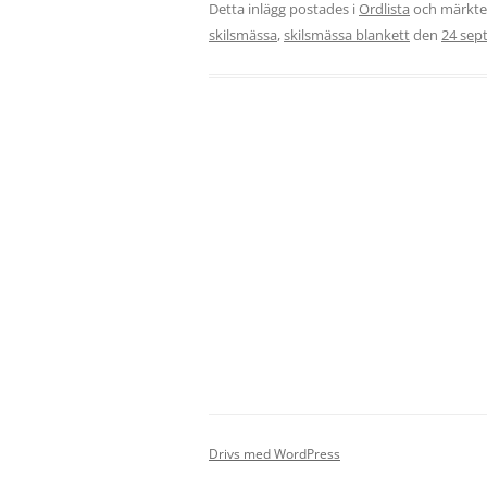
Detta inlägg postades i
Ordlista
och märkt
skilsmässa
,
skilsmässa blankett
den
24 sep
Drivs med WordPress