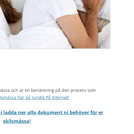
mässa och är en benämning på den process som
lsmässa här på Juridik På Internet!
 ladda ner alla dokument ni behöver för er
skilsmässa!