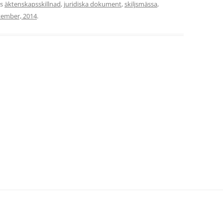
es
äktenskapsskillnad
,
juridiska dokument
,
skiljsmässa
,
tember, 2014
.