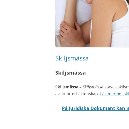
Skiljsmässa
Skiljsmässa
Skiljsmässa
–
Skiljsmässa
stavas skils
avslutar ett äktenskap.
Läs mer om ski
På Juridiska Dokument kan ni