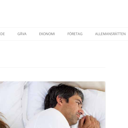
NDE
GÅVA
EKONOMI
FÖRETAG
ALLEMANSRÄTTEN
TADSRÄTT
AVTAL & KÖP
STARTA EGET FÖRETAG
ESRÄTT
FÖRSÄKRINGAR
T EGENDOM
SKATTER
SKATT PRIVATPER
YRNING AV BOSTAD
SKATT FÖRETAG
AP