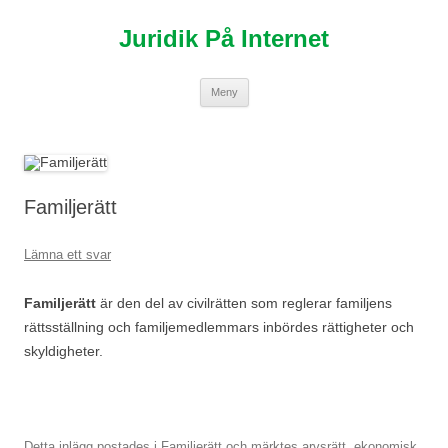
Hoppa
till
Juridik På Internet
innehåll
Meny
Familjerätt
Lämna ett svar
Familjerätt
är den del av civilrätten som reglerar familjens
rättsställning och familjemedlemmars inbördes rättigheter och
skyldigheter.
Detta inlägg postades i
Familjerätt
och märktes
arvsrätt
,
ekonomisk