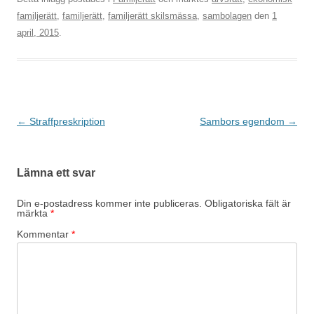
familjerätt
,
familjerätt
,
familjerätt skilsmässa
,
sambolagen
den
1
april, 2015
.
Inläggsnavigering
←
Straffpreskription
Sambors egendom
→
Lämna ett svar
Din e-postadress kommer inte publiceras.
Obligatoriska fält är
märkta
*
Kommentar
*