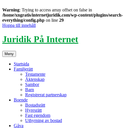
Warning
: Trying to access array offset on false in
/home/xngratis/internetjuridik.com/wp-content/plugins/search-
everything/config.php
on line
29
Hoppa till innehåll
Juridik På Internet
Meny
Startsida
Familjerätt
Testamente
Äktenskap
Sambor
Barn
Registrerat partnerskap
Boende
Bostadsrätt
Hyresrätt
Fast egendom
Uthyrning av bostad
Gåva