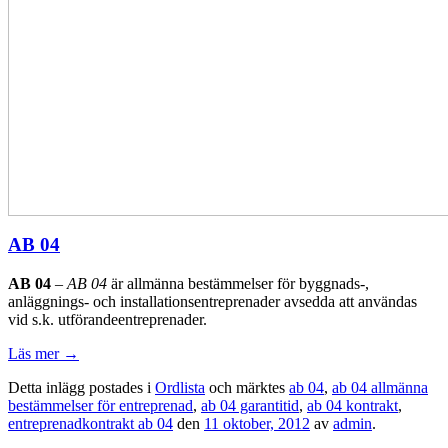
AB 04
AB 04
–
AB 04
är
allmänna bestämmelser för byggnads-,
anläggnings- och installationsentreprenader avsedda att användas
vid s.k. utförandeentreprenader.
Läs mer
→
Detta inlägg postades i
Ordlista
och märktes
ab 04
,
ab 04 allmänna
bestämmelser för entreprenad
,
ab 04 garantitid
,
ab 04 kontrakt
,
entreprenadkontrakt ab 04
den
11 oktober, 2012
av
admin
.