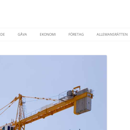
NDE
GÅVA
EKONOMI
FÖRETAG
ALLEMANSRÄTTEN
TADSRÄTT
AVTAL & KÖP
STARTA EGET FÖRETAG
ESRÄTT
FÖRSÄKRINGAR
T EGENDOM
SKATTER
SKATT PRIVATPER
YRNING AV BOSTAD
SKATT FÖRETAG
AP