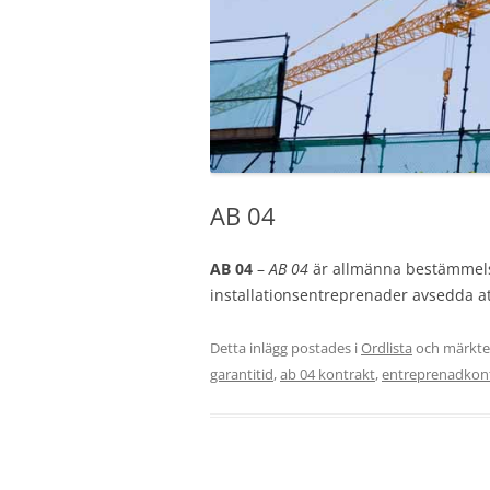
AB 04
AB 04
–
AB 04
är
allmänna bestämmels
installationsentreprenader avsedda a
Detta inlägg postades i
Ordlista
och märkt
garantitid
,
ab 04 kontrakt
,
entreprenadkont