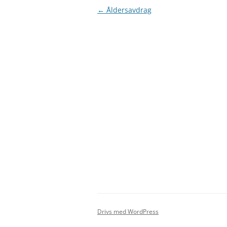
Inläggsnavigering
←
Åldersavdrag
Drivs med WordPress