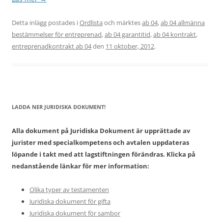
Detta inlägg postades i
Ordlista
och märktes
ab 04
,
ab 04 allmänna
bestämmelser för entreprenad
,
ab 04 garantitid
,
ab 04 kontrakt
,
entreprenadkontrakt ab 04
den
11 oktober, 2012
.
LADDA NER JURIDISKA DOKUMENT!
Alla dokument på Juridiska Dokument är upprättade av
jurister med specialkompetens och avtalen uppdateras
löpande i takt med att lagstiftningen förändras. Klicka på
nedanstående länkar för mer information:
Olika typer av testamenten
Juridiska dokument för gifta
Juridiska dokument för sambor