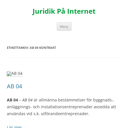
Hoppa
till
Juridik På Internet
innehåll
Meny
ETIKETTARKIV:
AB 04 KONTRAKT
AB 04
AB 04
–
AB 04
är
allmänna bestämmelser för byggnads-,
anläggnings- och installationsentreprenader avsedda att
användas vid s.k. utförandeentreprenader.
Läs mer
→