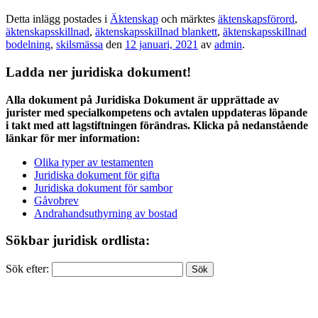
Detta inlägg postades i
Äktenskap
och märktes
äktenskapsförord
,
äktenskapsskillnad
,
äktenskapsskillnad blankett
,
äktenskapsskillnad
bodelning
,
skilsmässa
den
12 januari, 2021
av
admin
.
Ladda ner juridiska dokument!
Alla dokument på Juridiska Dokument är upprättade av
jurister med specialkompetens och avtalen uppdateras löpande
i takt med att lagstiftningen förändras. Klicka på nedanstående
länkar för mer information:
Olika typer av testamenten
Juridiska dokument för gifta
Juridiska dokument för sambor
Gåvobrev
Andrahandsuthyrning av bostad
Sökbar juridisk ordlista:
Sök efter: