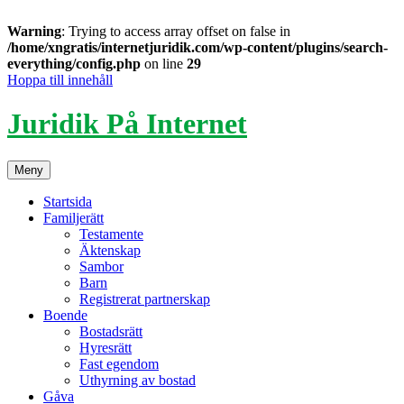
Warning
: Trying to access array offset on false in
/home/xngratis/internetjuridik.com/wp-content/plugins/search-
everything/config.php
on line
29
Hoppa till innehåll
Juridik På Internet
Meny
Startsida
Familjerätt
Testamente
Äktenskap
Sambor
Barn
Registrerat partnerskap
Boende
Bostadsrätt
Hyresrätt
Fast egendom
Uthyrning av bostad
Gåva