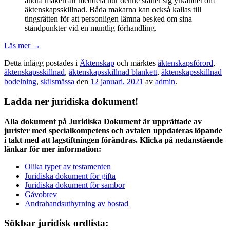
andra maken att meddela hur denne ställer sig yrkandet om
äktenskapsskillnad. Båda makarna kan också kallas till
tingsrätten för att personligen lämna besked om sina
ståndpunkter vid en muntlig förhandling.
Läs mer
→
Detta inlägg postades i
Äktenskap
och märktes
äktenskapsförord
,
äktenskapsskillnad
,
äktenskapsskillnad blankett
,
äktenskapsskillnad
bodelning
,
skilsmässa
den
12 januari, 2021
av
admin
.
Ladda ner juridiska dokument!
Alla dokument på Juridiska Dokument är upprättade av
jurister med specialkompetens och avtalen uppdateras löpande
i takt med att lagstiftningen förändras. Klicka på nedanstående
länkar för mer information:
Olika typer av testamenten
Juridiska dokument för gifta
Juridiska dokument för sambor
Gåvobrev
Andrahandsuthyrning av bostad
Sökbar juridisk ordlista: