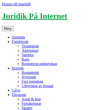
Hoppa till innehåll
Juridik På Internet
Meny
Startsida
Familjerätt
Testamente
Äktenskap
Sambor
Barn
Registrerat partnerskap
Boende
Bostadsrätt
Hyresrätt
Fast egendom
Uthyrning av bostad
Gåva
Ekonomi
Avtal & köp
Försäkringar
Skatter