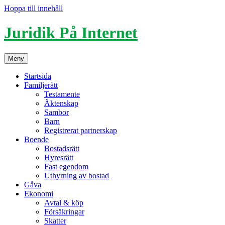
Hoppa till innehåll
Juridik På Internet
Meny
Startsida
Familjerätt
Testamente
Äktenskap
Sambor
Barn
Registrerat partnerskap
Boende
Bostadsrätt
Hyresrätt
Fast egendom
Uthyrning av bostad
Gåva
Ekonomi
Avtal & köp
Försäkringar
Skatter