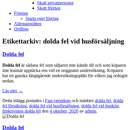
Skatt privatpersoner
Skatt företag
Företag
Starta eget företag
Allemansrätten
Ordlista
Etikettarkiv:
dolda fel vid husförsäljning
Dolda fel
Dolda fel
är sådana fel som säljaren inte kände till och som köparen
inte kunnat upptäcka ens vid en noggrann undersökning. Köparen
har en ganska långtgående undersökningsplikt för vilken jag redogör
nedan.
Läs mer
→
Detta inlägg postades i
Fast egendom
och märktes
dolda fel
,
dolda
fel försäkring
,
dolda fel vid husförsäljning
,
dolda fel vid husköp
,
friskrivning dolda fel
den
4 oktober, 2020
av
admin
.
Dolda fel