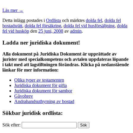
Läs mer
→
Detta inlägg postades i
Ordlista
och märktes
dolda fel
,
dolda fel
bostadsrätt
,
dolda fel försäkring
,
dolda fel vid husförsäljning
,
dolda
fel vid husköp
den
25 juni, 2008
av
admin
.
Ladda ner juridiska dokument!
Alla dokument på Juridiska Dokument är upprättade av
jurister med specialkompetens och avtalen uppdateras löpande
i takt med att lagstiftningen förändras. Klicka på nedanstående
länkar för mer information:
Olika typer av testamenten
Juridiska dokument för gifta
Juridiska dokument för sambor
Gåvobrev
Andrahandsuthyrning av bostad
Sökbar juridisk ordlista:
Sök efter: