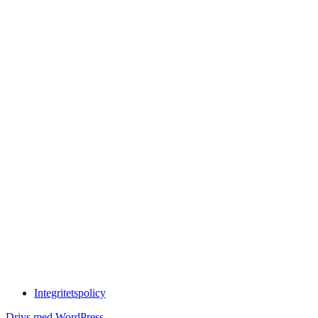
Integritetspolicy
Drivs med WordPress