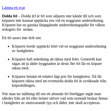
Lämna ett svar
Dolda fel
–
Dolda fel
är fel som säljaren inte kände till och som
köparen inte kunnat upptäcka ens vid en noggrann undersökning.
Köparen har en ganska långtgående undersökningsplikt för vilken
redogörs för nedan.
Ett fel anses inte dolt om:
Köparen borde upptäckt felet vid en noggrann undersökning
av fastigheten.
Köparen haft anledning att räkna med felet. Generellt kan
sägas att ju äldre byggnaden är desto fler fel får en köpare
räkna med.
Köparen betalat ett relativt lågt pris för fastigheten. Då får
köparen räkna med att eventuella dolda fel är avräknade från
köpeskillingen.
När man tar ställning till om ett abstrakt fel föreligger utgår man
således från att fel eller brister utöver vad som normalt brukar finnas
i fastigheter av motsvarande typ och ålder, inte skall accepteras.