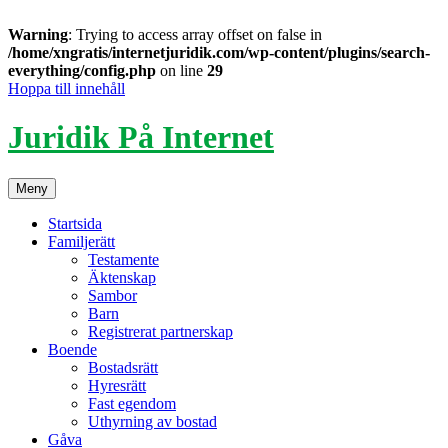
Warning
: Trying to access array offset on false in
/home/xngratis/internetjuridik.com/wp-content/plugins/search-
everything/config.php
on line
29
Hoppa till innehåll
Juridik På Internet
Meny
Startsida
Familjerätt
Testamente
Äktenskap
Sambor
Barn
Registrerat partnerskap
Boende
Bostadsrätt
Hyresrätt
Fast egendom
Uthyrning av bostad
Gåva