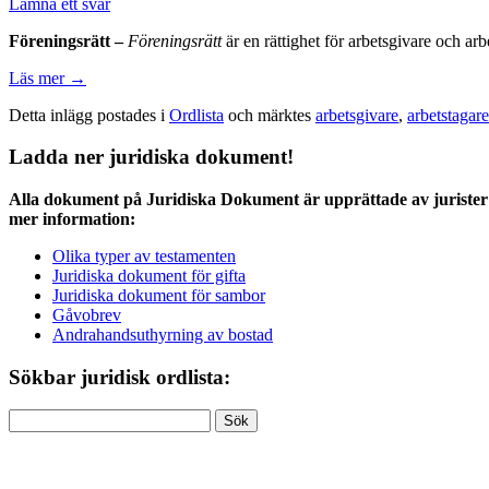
Lämna ett svar
Föreningsrätt –
Föreningsrätt
är en rättighet för arbetsgivare och arb
Läs mer
→
Detta inlägg postades i
Ordlista
och märktes
arbetsgivare
,
arbetstagare
Ladda ner juridiska dokument!
Alla dokument på Juridiska Dokument är upprättade av jurister 
mer information:
Olika typer av testamenten
Juridiska dokument för gifta
Juridiska dokument för sambor
Gåvobrev
Andrahandsuthyrning av bostad
Sökbar juridisk ordlista:
Sök
efter: