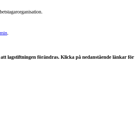
rbetstagarorganisation.
min
.
tt lagstiftningen förändras. Klicka på nedanstående länkar för