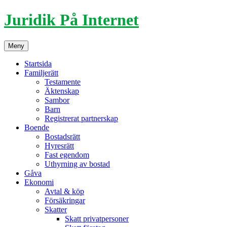
Hoppa
Juridik På Internet
till
innehåll
Meny
Startsida
Familjerätt
Testamente
Äktenskap
Sambor
Barn
Registrerat partnerskap
Boende
Bostadsrätt
Hyresrätt
Fast egendom
Uthyrning av bostad
Gåva
Ekonomi
Avtal & köp
Försäkringar
Skatter
Skatt privatpersoner