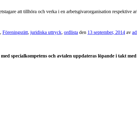
etstagare att tillhöra och verka i en arbetsgivarorganisation respektive a
,
Föreningsrätt
,
juridiska uttryck
,
ordlista
den
13 september, 2014
av
ad
med specialkompetens och avtalen uppdateras löpande i takt med a