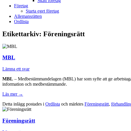
Skatt företag
Företag
Starta eget företag
Allemansrätten
Ordlista
Etikettarkiv:
Föreningsrätt
MBL
Lämna ett svar
MBL
– Medbestämmandelagen (MBL) har som syfte att ge arbetstaga
information och medbestämmande.
Läs mer
→
Detta inlägg postades i
Ordlista
och märktes
Föreningsrätt
,
förhandlin
Föreningsrätt