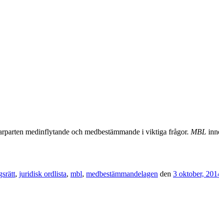
rparten medinflytande och medbestämmande i viktiga frågor.
MBL
inne
gsrätt
,
juridisk ordlista
,
mbl
,
medbestämmandelagen
den
3 oktober, 201