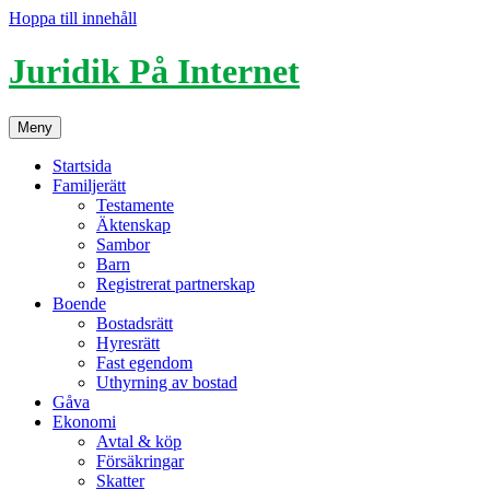
Hoppa till innehåll
Juridik På Internet
Meny
Startsida
Familjerätt
Testamente
Äktenskap
Sambor
Barn
Registrerat partnerskap
Boende
Bostadsrätt
Hyresrätt
Fast egendom
Uthyrning av bostad
Gåva
Ekonomi
Avtal & köp
Försäkringar
Skatter