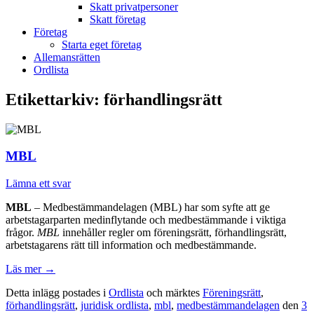
Skatt privatpersoner
Skatt företag
Företag
Starta eget företag
Allemansrätten
Ordlista
Etikettarkiv:
förhandlingsrätt
MBL
Lämna ett svar
MBL
– Medbestämmandelagen (MBL) har som syfte att ge
arbetstagarparten medinflytande och medbestämmande i viktiga
frågor.
MBL
innehåller regler om föreningsrätt, förhandlingsrätt,
arbetstagarens rätt till information och medbestämmande.
Läs mer
→
Detta inlägg postades i
Ordlista
och märktes
Föreningsrätt
,
förhandlingsrätt
,
juridisk ordlista
,
mbl
,
medbestämmandelagen
den
3