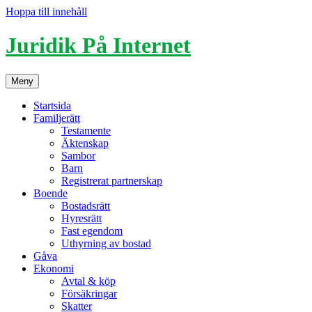
Hoppa till innehåll
Juridik På Internet
Meny
Startsida
Familjerätt
Testamente
Äktenskap
Sambor
Barn
Registrerat partnerskap
Boende
Bostadsrätt
Hyresrätt
Fast egendom
Uthyrning av bostad
Gåva
Ekonomi
Avtal & köp
Försäkringar
Skatter