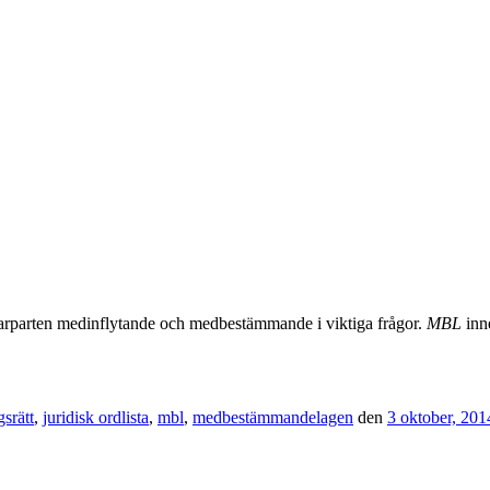
rparten medinflytande och medbestämmande i viktiga frågor.
MBL
inne
gsrätt
,
juridisk ordlista
,
mbl
,
medbestämmandelagen
den
3 oktober, 201