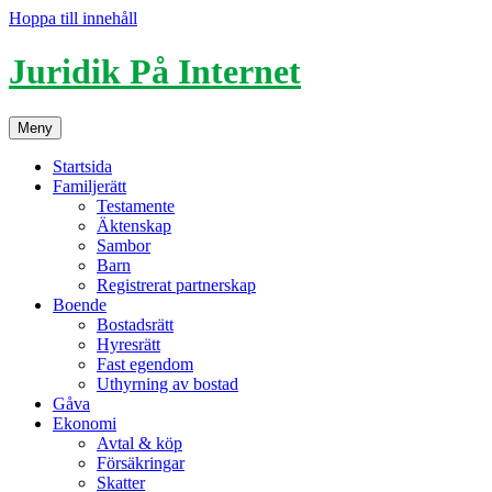
Hoppa till innehåll
Juridik På Internet
Meny
Startsida
Familjerätt
Testamente
Äktenskap
Sambor
Barn
Registrerat partnerskap
Boende
Bostadsrätt
Hyresrätt
Fast egendom
Uthyrning av bostad
Gåva
Ekonomi
Avtal & köp
Försäkringar
Skatter