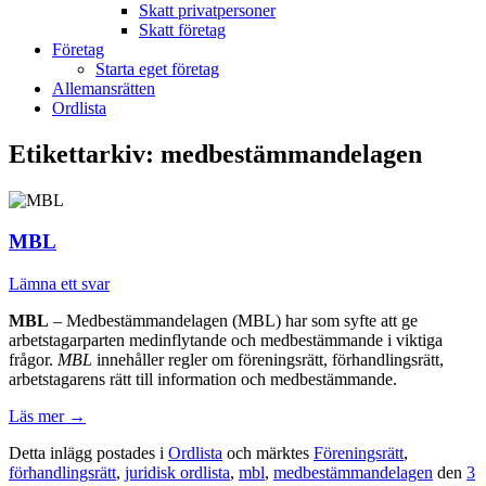
Skatt privatpersoner
Skatt företag
Företag
Starta eget företag
Allemansrätten
Ordlista
Etikettarkiv:
medbestämmandelagen
MBL
Lämna ett svar
MBL
– Medbestämmandelagen (MBL) har som syfte att ge
arbetstagarparten medinflytande och medbestämmande i viktiga
frågor.
MBL
innehåller regler om föreningsrätt, förhandlingsrätt,
arbetstagarens rätt till information och medbestämmande.
Läs mer
→
Detta inlägg postades i
Ordlista
och märktes
Föreningsrätt
,
förhandlingsrätt
,
juridisk ordlista
,
mbl
,
medbestämmandelagen
den
3