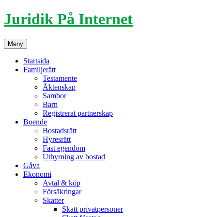
Hoppa
Juridik På Internet
till
innehåll
Meny
Startsida
Familjerätt
Testamente
Äktenskap
Sambor
Barn
Registrerat partnerskap
Boende
Bostadsrätt
Hyresrätt
Fast egendom
Uthyrning av bostad
Gåva
Ekonomi
Avtal & köp
Försäkringar
Skatter
Skatt privatpersoner