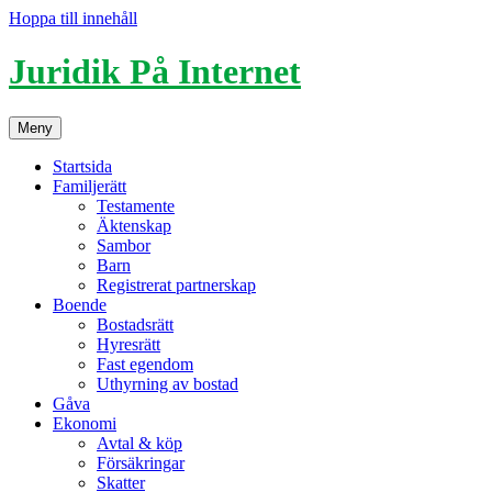
Hoppa till innehåll
Juridik På Internet
Meny
Startsida
Familjerätt
Testamente
Äktenskap
Sambor
Barn
Registrerat partnerskap
Boende
Bostadsrätt
Hyresrätt
Fast egendom
Uthyrning av bostad
Gåva
Ekonomi
Avtal & köp
Försäkringar
Skatter