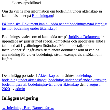
äktenskapsskillnad
Om du vill ha mer information om bodelning under äktenskap så
kan du läsa mer på
Bodelning.nu
!
På Juridiska Dokument kan ni ladda ner ett bodelningsavtal lämpligt
just för bodelning under äktenskap!
Bodelningsavtalet som ni kan ladda ner på
Juridiska Dokument
är
upprättade av jurister med specialkompetens och uppdateras alltid i
takt med att lagstiftningen förändras. Förutom detaljerade
instruktioner så ingår även flera andra dokument som ni kan ha
användning för vid er bodelning, såsom exempelvis ansökan om
lagfart.
Detta inlägg postades i
Äktenskap
och märktes
bodelning
,
bodelning under äktenskapet
,
bodelning under bestående äktenskap
,
bodelningsavtal
,
bodelningsavtal under äktenskap
den
5 augusti,
2020
av
admin
.
Inläggsnavigering
←
Inledning- Barn
Barnets far
→