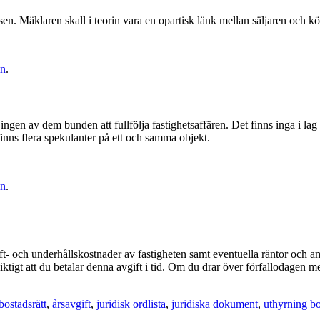
en. Mäklaren skall i teorin vara en opartisk länk mellan säljaren och k
in
.
r ingen av dem bunden att fullfölja fastighetsaffären. Det finns inga i l
inns flera spekulanter på ett och samma objekt.
in
.
ft- och underhållskostnader av fastigheten samt eventuella räntor och am
viktigt att du betalar denna avgift i tid. Om du drar över förfallodagen
ostadsrätt
,
årsavgift
,
juridisk ordlista
,
juridiska dokument
,
uthyrning bo