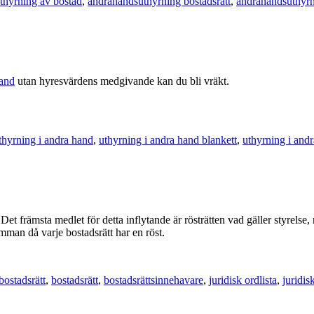
thyrning av bostad
,
andrahandsuthyrning bostadsrätt
,
andrahandsuthyrn
hand
utan hyresvärdens medgivande kan du bli vräkt.
thyrning i andra hand
,
uthyrning i andra hand blankett
,
uthyrning i andr
Det främsta medlet för detta inflytande är rösträtten vad gäller styrels
mman då varje bostadsrätt har en röst.
ostadsrätt
,
bostadsrätt
,
bostadsrättsinnehavare
,
juridisk ordlista
,
juridi