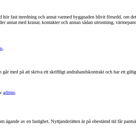
ad hör fast inredning och annat varmed byggnaden blivit försedd, om det 
 eller annat med kranar, kontakter och annan sådan utrustning, värmepan
in
.
h går med på att skriva ett skriftligt andrahandskontrakt och har ett gilt
v
admin
.
 ägande av en fastighet. Nyttjanderätten är på obestämd tid får pantsät