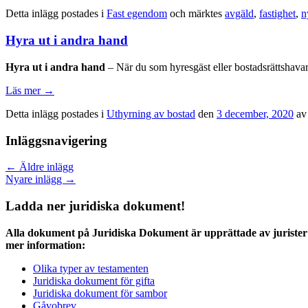
Detta inlägg postades i
Fast egendom
och märktes
avgäld
,
fastighet
,
n
Hyra ut i andra hand
Hyra ut i andra hand
– När du som hyresgäst eller bostadsrättshavare
Läs mer
→
Detta inlägg postades i
Uthyrning av bostad
den
3 december, 2020
a
Inläggsnavigering
←
Äldre inlägg
Nyare inlägg
→
Ladda ner juridiska dokument!
Alla dokument på Juridiska Dokument är upprättade av jurister 
mer information:
Olika typer av testamenten
Juridiska dokument för gifta
Juridiska dokument för sambor
Gåvobrev