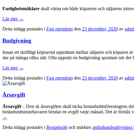
Fastighetsmäklare
skall värna om både köparens och säljarens intress
Läs mer
→
Detta inlägg postades i
Fast egendom
den
23 december, 2020
av
adm
Budgivning
Innan ett skriftligt köpeavtal upprättats mellan säljaren och köparen ä
ske på många olika sätt. Ofta uppstår en budgivning spontant när det f
Läs mer
→
Detta inlägg postades i
Fast egendom
den
23 december, 2020
av
adm
Årsavgift
Årsavgift
– Den sk årsavgiften skall täcka bostadsrättsföreningens dri
bostadsrättsinnehavaren betalar en avgift varje månad. Det är förstås 
→
Detta inlägg postades i
Bostadsrätt
och märktes
andrahandsuthyrning b