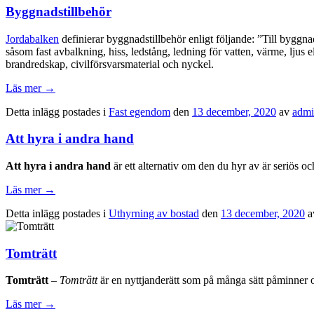
Byggnadstillbehör
Jordabalken
definierar byggnadstillbehör enligt följande: ”Till byggn
såsom fast avbalkning, hiss, ledstång, ledning för vatten, värme, ljus
brandredskap, civilförsvarsmaterial och nyckel.
Läs mer
→
Detta inlägg postades i
Fast egendom
den
13 december, 2020
av
adm
Att hyra i andra hand
Att hyra i andra hand
är ett alternativ om den du hyr av är seriös oc
Läs mer
→
Detta inlägg postades i
Uthyrning av bostad
den
13 december, 2020
a
Tomträtt
Tomträtt
–
Tomträtt
är en nyttjanderätt som på många sätt påminner om
Läs mer
→