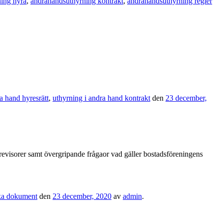
ing hyra
,
andrahandsuthyrning kontrakt
,
andrahandsuthyrning regler
a hand hyresrätt
,
uthyrning i andra hand kontrakt
den
23 december,
e, revisorer samt övergripande frågaor vad gäller bostadsföreningens
ska dokument
den
23 december, 2020
av
admin
.