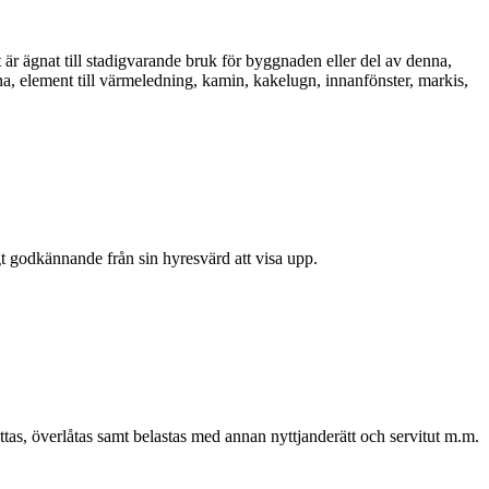
är ägnat till stadigvarande bruk för byggnaden eller del av denna,
na, element till värmeledning, kamin, kakelugn, innanfönster, markis,
igt godkännande från sin hyresvärd att visa upp.
tas, överlåtas samt belastas med annan nyttjanderätt och servitut m.m.