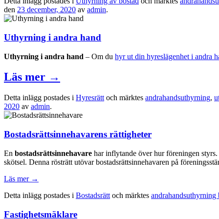
Detta inlägg postades i
Uthyrning av bostad
och märktes
andrahandsu
den
23 december, 2020
av
admin
.
Uthyrning i andra hand
Uthyrning i andra hand
– Om du
hyr ut din hyreslägenhet i andra 
Läs mer
→
Detta inlägg postades i
Hyresrätt
och märktes
andrahandsuthyrning
,
u
2020
av
admin
.
Bostadsrättsinnehavarens rättigheter
En
bostadsrättsinnehavare
har inflytande över hur föreningen styrs. 
skötsel. Denna rösträtt utövar bostadsrättsinnehavaren på föreningsstä
Läs mer
→
Detta inlägg postades i
Bostadsrätt
och märktes
andrahandsuthyrning b
Fastighetsmäklare