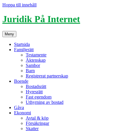
Hoppa till innehåll
Juridik På Internet
Meny
Startsida
Familjerätt
Testamente
Äktenskap
Sambor
Barn
Registrerat partnerskap
Boende
Bostadsrätt
Hyresrätt
Fast egendom
Uthyrning av bostad
Gåva
Ekonomi
Avtal & köp
Försäkringar
Skatter