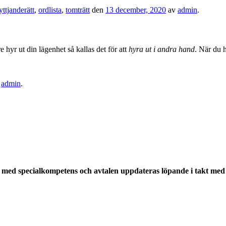
yttjanderätt
,
ordlista
,
tomträtt
den
13 december, 2020
av
admin
.
 hyr ut din lägenhet så kallas det för att
hyra ut i andra hand
. När du 
v
admin
.
med specialkompetens och avtalen uppdateras löpande i takt med a