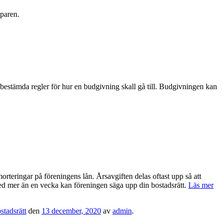
öparen.
ag bestämda regler för hur en budgivning skall gå till. Budgivningen kan
orteringar på föreningens lån. Årsavgiften delas oftast upp så att
 med mer än en vecka kan föreningen säga upp din bostadsrätt.
Läs mer
stadsrätt
den
13 december, 2020
av
admin
.